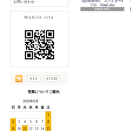
Spyder4PRO スパイダー4
お問い合わせ
プロ DataColor
SOLD OUT
営業についてご案内
2026年8月
日
月
火
水
木
金
土
1
2
3
4
5
6
7
8
9
10
11
12
13
14
15