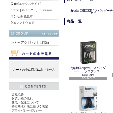
X-rite[エックスライト]
Spyder [スパイダー] Datacolor
Spyder CHECKR [ スパイダー
カー ]
マンセル 色見本
商品一覧
Macソフトウェア
pantone アウトレット 旧製品
Spyder3 express スパイダ
カートの中に商品はありません
ー3 エクスプレス
DataColor
SOLD OUT
会社概要
お買い物の流れ
支払・配送について
特定商取引法に基づく表記
プライバシーポリシー