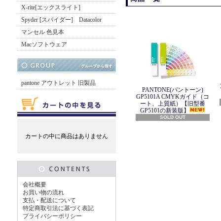
X-rite[エックスライト]
Spyder [スパイダー] Datacolor
マンセル 色見本
Macソフトウェア
pantone アウトレット 旧製品
PANTONE(パントーン)
GP5101A CMYKガイド（コ
ート、上質紙）【旧型番
GP5101の新装版】
SOLD OUT
カートの中に商品はありません
会社概要
お買い物の流れ
支払・配送について
特定商取引法に基づく表記
プライバシーポリシー