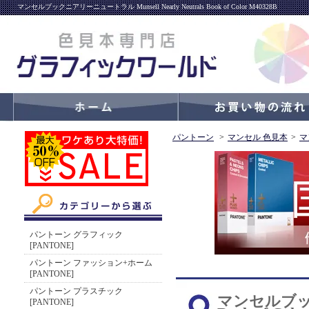
マンセルブックニアリーニュートラル Munsell Nearly Neutrals Book of Color M40328B
パントーン
>
マンセル 色見本
>
マ
パントーン グラフィック
[PANTONE]
パントーン ファッション+ホーム
[PANTONE]
パントーン プラスチック
マンセルブックニ
[PANTONE]