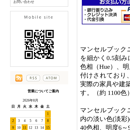
お問い合わせ
マンセルブック
を細かく0.5刻
色相（Hue）、明
付けされており
実際の家具や建
営業についてご案内
す。（約 1100色
2026年8月
日
月
火
水
木
金
土
マンセルブック
1
内の淡い色(淡彩
2
3
4
5
6
7
8
40色相、明度6～9
9
10
11
12
13
14
15