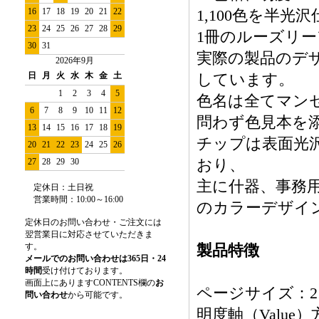
16
17
18
19
20
21
22
1,100色を半光
23
24
25
26
27
28
29
1冊のルーズリ
30
31
実際の製品のデ
2026年9月
日
月
火
水
木
金
土
しています。
1
2
3
4
5
色名は全てマン
6
7
8
9
10
11
12
問わず色見本を
13
14
15
16
17
18
19
チップは表面光
20
21
22
23
24
25
26
27
28
29
30
おり、
主に什器、事務
定休日：土日祝
営業時間
：
10:00～16:00
のカラーデザイ
定休日のお問い合わせ・ご注文には
翌営業日に対応させていただきま
す。
製品特徴
メールでのお問い合わせは365日・24
時間
受け付けております。
画面上にありますCONTENTS欄の
お
ページサイズ：215
問い合わせ
から可能です。
明度軸（Value）